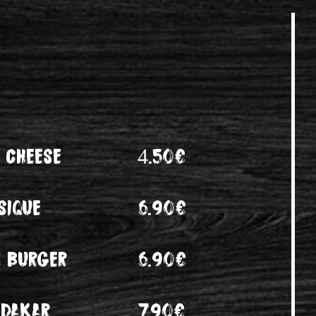
 cheese
4.50€
sique
6.90€
n burger
6.90€
-dakar
7.90€