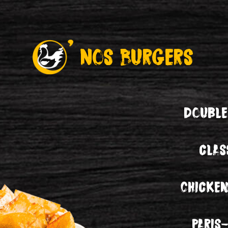
Nos Burgers
Double
clas
Chicke
Paris