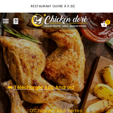
×
RESTAURANT OUVRE À 11:30
0
ACCUEIL
LA CARTE
VOTRE COMPTE
Télécharger App Android
NOTRE RESTAURANT
VOS AVIS
O’Chicken Doré Yerres:
MENTIONS LÉGALES