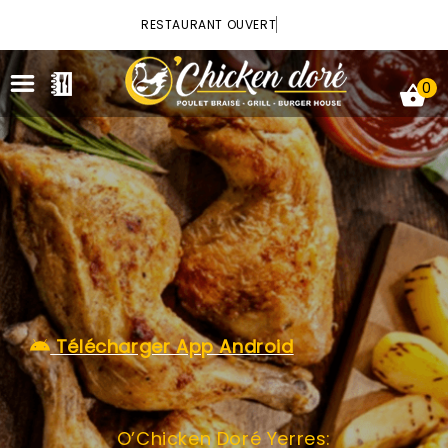
×
RESTAURANT OUVERT
0
ACCUEIL
LA CARTE
VOTRE COMPTE
Télécharger App Android
NOTRE RESTAURANT
VOS AVIS
O’Chicken Doré Yerres:
MENTIONS LÉGALES