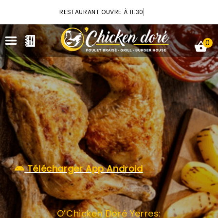
×
RESTAURANT OUVRE À 11:30
0
ACCUEIL
LA CARTE
VOTRE COMPTE
Télécharger App Android
NOTRE RESTAURANT
VOS AVIS
O’Chicken Doré Yerres:
MENTIONS LÉGALES