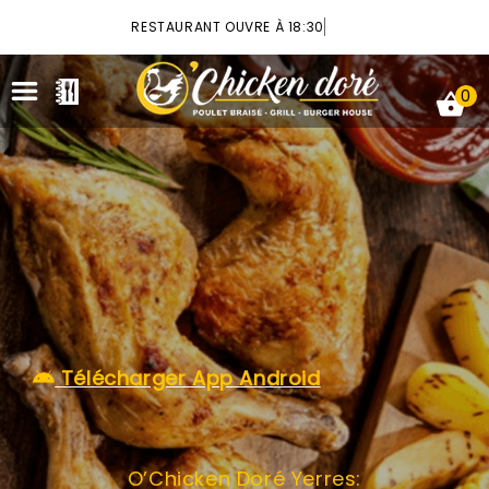
×
RESTAURANT OUVRE À 18:30
0
ACCUEIL
LA CARTE
VOTRE COMPTE
Télécharger App Android
NOTRE RESTAURANT
VOS AVIS
O’Chicken Doré Yerres:
MENTIONS LÉGALES