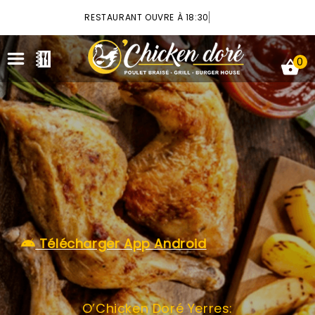
×
RESTAURANT OUVRE À 18:30
0
ACCUEIL
LA CARTE
VOTRE COMPTE
Télécharger App Android
NOTRE RESTAURANT
VOS AVIS
O’Chicken Doré Yerres:
MENTIONS LÉGALES