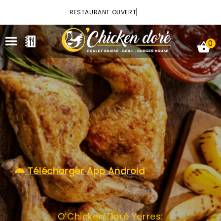
×
RESTAURANT OUVERT
0
ACCUEIL
LA CARTE
VOTRE COMPTE
Télécharger App Android
NOTRE RESTAURANT
VOS AVIS
O’Chicken Doré Yerres:
MENTIONS LÉGALES