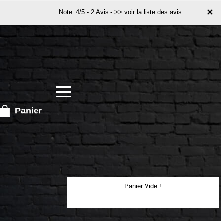
×
×
Note: 4/5 - 2 Avis -
>> voir la liste des avis
Panier
Panier Vide !