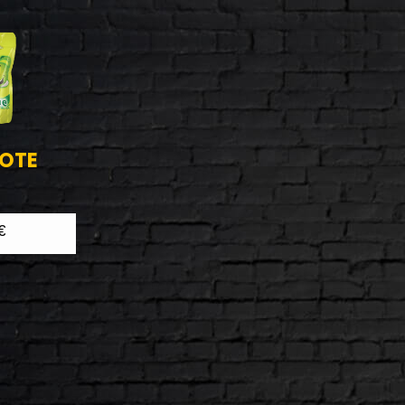
OTE
€