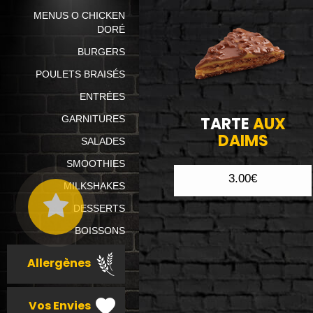
MENUS O CHICKEN
DORÉ
BURGERS
POULETS BRAISÉS
ENTRÉES
GARNITURES
TARTE
AUX
DAIMS
SALADES
SMOOTHIES
3.00€
MILKSHAKES
DESSERTS
BOISSONS
Allergènes
Vos Envies