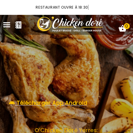
×
RESTAURANT OUVRE À 18:30
0
ACCUEIL
LA CARTE
VOTRE COMPTE
Télécharger App Android
NOTRE RESTAURANT
VOS AVIS
O’Chicken Doré Yerres:
MENTIONS LÉGALES