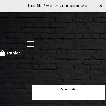
×
×
Note: 4/5 - 2 Avis -
>> voir la liste des avis
Panier
Panier Vide !