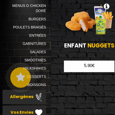
MENUS O CHICKEN
DORÉ
BURGERS
POULETS BRAISÉS
ENTRÉES
GARNITURES
ENFANT
NUGGETS
SALADES
SMOOTHIES
5.90€
MILKSHAKES
DESSERTS
BOISSONS
Allergènes
Vos Envies