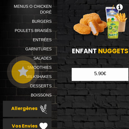
MENUS O CHICKEN
DORÉ
BURGERS
POULETS BRAISÉS
ENTRÉES
GARNITURES
ENFANT
NUGGETS
SALADES
SMOOTHIES
5.90€
MILKSHAKES
DESSERTS
BOISSONS
Allergènes
Vos Envies