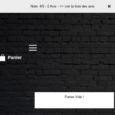
×
×
Note: 4/5 - 2 Avis -
>> voir la liste des avis
Panier
Panier Vide !