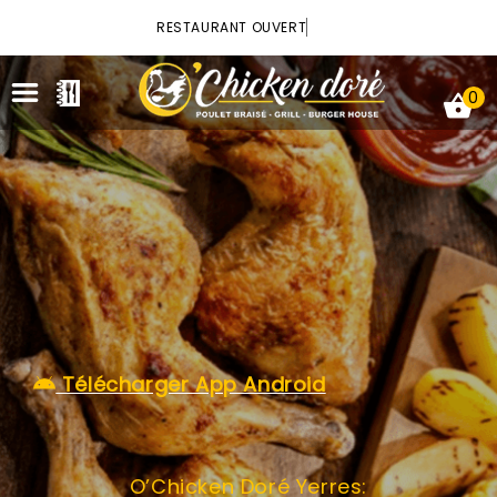
×
RESTAURANT OUVERT
0
ACCUEIL
LA CARTE
VOTRE COMPTE
Télécharger App Android
NOTRE RESTAURANT
VOS AVIS
O’Chicken Doré Yerres:
MENTIONS LÉGALES