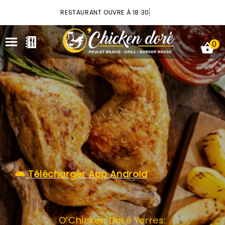
×
RESTAURANT OUVRE À 18:30
0
ACCUEIL
LA CARTE
VOTRE COMPTE
Télécharger App Android
NOTRE RESTAURANT
VOS AVIS
O’Chicken Doré Yerres:
MENTIONS LÉGALES