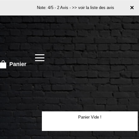
×
×
Note: 4/5 - 2 Avis -
>> voir la liste des avis
Panier
Panier Vide !