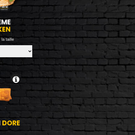
EME
KEN
la taille
I
DORE