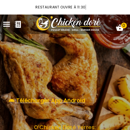
×
RESTAURANT OUVRE À 11:30
0
ACCUEIL
LA CARTE
VOTRE COMPTE
Télécharger App Android
NOTRE RESTAURANT
VOS AVIS
O’Chicken Doré Yerres:
MENTIONS LÉGALES